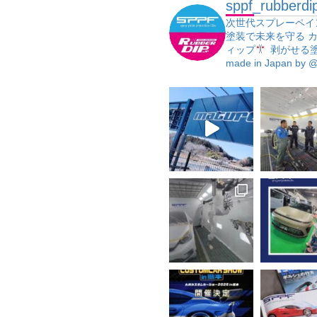
sppf_rubberdi
次世代スプレーペイ
塗装で未来を守る
カ
ィップ
剥がせる
made in Japan
by @j