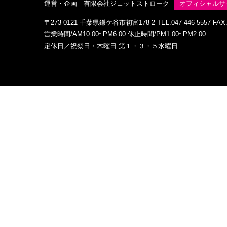
運営・企画 有限会社ジェットストローク
オフィシャルサ
〒273-0121 千葉県鎌ケ谷市初富178-2 TEL.047-446-5557 FAX.0
営業時間/AM10:00~PM6:00 休止時間/PM1:00~PM2:00
定休日／祝祭日・木曜日 第１・３・５水曜日