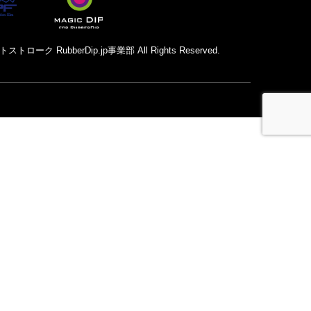
トローク RubberDip.jp事業部 All Rights Reserved.