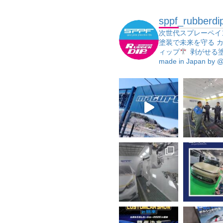
sppf_rubberdi
次世代スプレーペイ
塗装で未来を守る
カ
ィップ
剥がせる
made in Japan
by @j