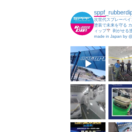
sppf_rubberdi
次世代スプレーペイ
塗装で未来を守る
カ
ィップ
剥がせる
made in Japan
by @j